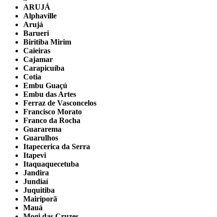
ARUJÁ
Alphaville
Arujá
Barueri
Biritiba Mirim
Caieiras
Cajamar
Carapicuíba
Cotia
Embu Guaçú
Embu das Artes
Ferraz de Vasconcelos
Francisco Morato
Franco da Rocha
Guararema
Guarulhos
Itapecerica da Serra
Itapevi
Itaquaquecetuba
Jandira
Jundiaí
Juquitiba
Mairiporã
Mauá
Mogi das Cruzes