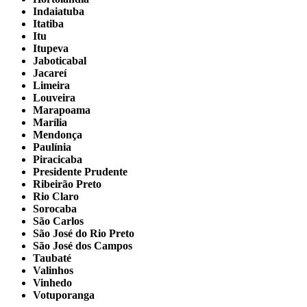
Indaiatuba
Itatiba
Itu
Itupeva
Jaboticabal
Jacareí
Limeira
Louveira
Marapoama
Marília
Mendonça
Paulínia
Piracicaba
Presidente Prudente
Ribeirão Preto
Rio Claro
Sorocaba
São Carlos
São José do Rio Preto
São José dos Campos
Taubaté
Valinhos
Vinhedo
Votuporanga