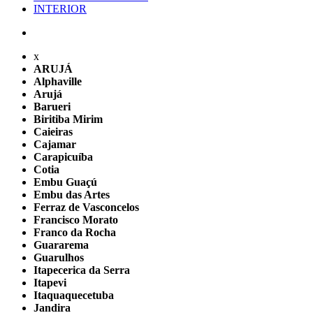
INTERIOR
x
ARUJÁ
Alphaville
Arujá
Barueri
Biritiba Mirim
Caieiras
Cajamar
Carapicuíba
Cotia
Embu Guaçú
Embu das Artes
Ferraz de Vasconcelos
Francisco Morato
Franco da Rocha
Guararema
Guarulhos
Itapecerica da Serra
Itapevi
Itaquaquecetuba
Jandira