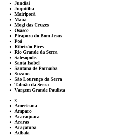
Jundiaí
Juquitiba
Mairiporã
Mauá
Mogi das Cruzes
Osasco
Pirapora do Bom Jesus
Poá
Ribeirão Pires
Rio Grande da Serra
Salesópolis
Santa Isabel
Santana de Parnaíba
Suzano
São Lourenço da Serra
Taboão da Serra
Vargem Grande Paulista
x
Americana
Amparo
Araraquara
Araras
Araçatuba
Atibaia