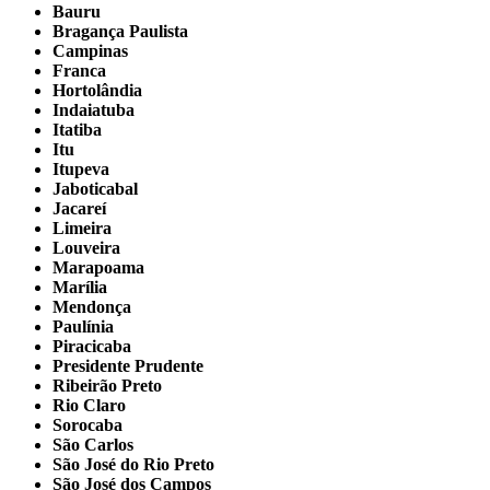
Bauru
Bragança Paulista
Campinas
Franca
Hortolândia
Indaiatuba
Itatiba
Itu
Itupeva
Jaboticabal
Jacareí
Limeira
Louveira
Marapoama
Marília
Mendonça
Paulínia
Piracicaba
Presidente Prudente
Ribeirão Preto
Rio Claro
Sorocaba
São Carlos
São José do Rio Preto
São José dos Campos