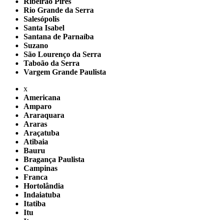
Ribeirão Pires
Rio Grande da Serra
Salesópolis
Santa Isabel
Santana de Parnaíba
Suzano
São Lourenço da Serra
Taboão da Serra
Vargem Grande Paulista
x
Americana
Amparo
Araraquara
Araras
Araçatuba
Atibaia
Bauru
Bragança Paulista
Campinas
Franca
Hortolândia
Indaiatuba
Itatiba
Itu