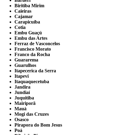
Barueri
Biritiba Mirim
Caieiras
Cajamar
Carapicuíba
Cotia
Embu Guaçú
Embu das Artes
Ferraz de Vasconcelos
Francisco Morato
Franco da Rocha
Guararema
Guarulhos
Itapecerica da Serra
Itapevi
Itaquaquecetuba
Jandira
Jundiaí
Juquitiba
Mairiporã
Mauá
Mogi das Cruzes
Osasco
Pirapora do Bom Jesus
Poá