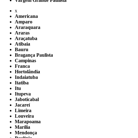
Vargem Grande Paulista
x
Americana
Amparo
Araraquara
Araras
Araçatuba
Atibaia
Bauru
Bragança Paulista
Campinas
Franca
Hortolândia
Indaiatuba
Itatiba
Itu
Itupeva
Jaboticabal
Jacareí
Limeira
Louveira
Marapoama
Marília
Mendonça