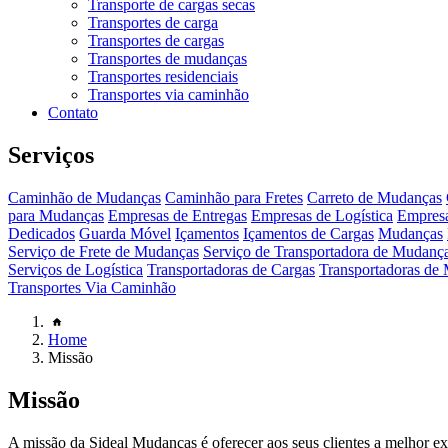
Transporte de cargas secas
Transportes de carga
Transportes de cargas
Transportes de mudanças
Transportes residenciais
Transportes via caminhão
Contato
Serviços
Caminhão de Mudanças
Caminhão para Fretes
Carreto de Mudanças
para Mudanças
Empresas de Entregas
Empresas de Logística
Empresa
Dedicados
Guarda Móvel
Içamentos
Içamentos de Cargas
Mudanças
Serviço de Frete de Mudanças
Serviço de Transportadora de Mudanç
Serviços de Logística
Transportadoras de Cargas
Transportadoras de
Transportes Via Caminhão
Home
Missão
Missão
A missão da Sideal Mudanças é oferecer aos seus clientes a melhor e