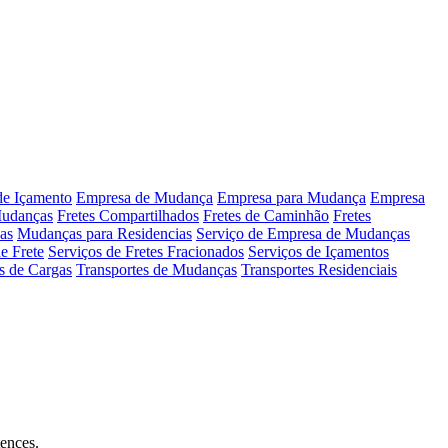
de Içamento
Empresa de Mudança
Empresa para Mudança
Empresa
Mudanças
Fretes Compartilhados
Fretes de Caminhão
Fretes
as
Mudanças para Residencias
Serviço de Empresa de Mudanças
e Frete
Serviços de Fretes Fracionados
Serviços de Içamentos
s de Cargas
Transportes de Mudanças
Transportes Residenciais
ences.