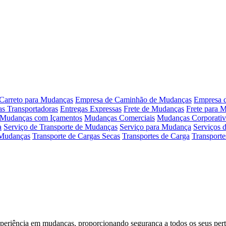
Carreto para Mudanças
Empresa de Caminhão de Mudanças
Empresa 
s Transportadoras
Entregas Expressas
Frete de Mudanças
Frete para 
Mudanças com Içamentos
Mudanças Comerciais
Mudanças Corporativ
a
Serviço de Transporte de Mudanças
Serviço para Mudança
Serviços d
 Mudanças
Transporte de Cargas Secas
Transportes de Carga
Transporte
xperiência em mudanças, proporcionando segurança a todos os seus pert