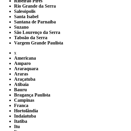
Ribeirão Pires
Rio Grande da Serra
Salesópolis
Santa Isabel
Santana de Parnaíba
Suzano
São Lourenço da Serra
Taboão da Serra
Vargem Grande Paulista
x
Americana
Amparo
Araraquara
Araras
Araçatuba
Atibaia
Bauru
Bragança Paulista
Campinas
Franca
Hortolândia
Indaiatuba
Itatiba
Itu