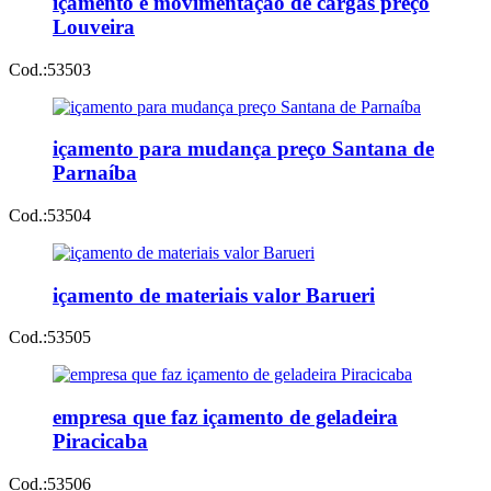
içamento e movimentação de cargas preço
Louveira
Cod.:
53503
içamento para mudança preço Santana de
Parnaíba
Cod.:
53504
içamento de materiais valor Barueri
Cod.:
53505
empresa que faz içamento de geladeira
Piracicaba
Cod.:
53506