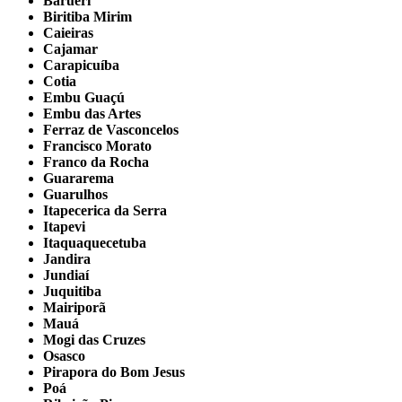
Barueri
Biritiba Mirim
Caieiras
Cajamar
Carapicuíba
Cotia
Embu Guaçú
Embu das Artes
Ferraz de Vasconcelos
Francisco Morato
Franco da Rocha
Guararema
Guarulhos
Itapecerica da Serra
Itapevi
Itaquaquecetuba
Jandira
Jundiaí
Juquitiba
Mairiporã
Mauá
Mogi das Cruzes
Osasco
Pirapora do Bom Jesus
Poá