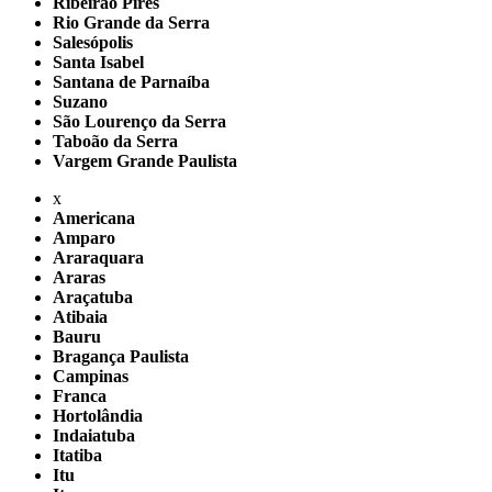
Ribeirão Pires
Rio Grande da Serra
Salesópolis
Santa Isabel
Santana de Parnaíba
Suzano
São Lourenço da Serra
Taboão da Serra
Vargem Grande Paulista
x
Americana
Amparo
Araraquara
Araras
Araçatuba
Atibaia
Bauru
Bragança Paulista
Campinas
Franca
Hortolândia
Indaiatuba
Itatiba
Itu