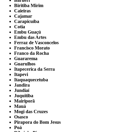
Barueri
Biritiba Mirim
Caieiras
Cajamar
Carapicuíba
Cotia
Embu Guaçú
Embu das Artes
Ferraz de Vasconcelos
Francisco Morato
Franco da Rocha
Guararema
Guarulhos
Itapecerica da Serra
Itapevi
Itaquaquecetuba
Jandira
Jundiaí
Juquitiba
Mairiporã
Mauá
Mogi das Cruzes
Osasco
Pirapora do Bom Jesus
Poá