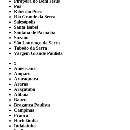
Pirapora do Bom Jesus
Poá
Ribeirão Pires
Rio Grande da Serra
Salesópolis
Santa Isabel
Santana de Parnaíba
Suzano
São Lourenço da Serra
Taboão da Serra
Vargem Grande Paulista
x
Americana
Amparo
Araraquara
Araras
Araçatuba
Atibaia
Bauru
Bragança Paulista
Campinas
Franca
Hortolândia
Indaiatuba