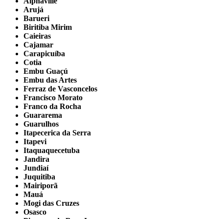
Alphaville
Arujá
Barueri
Biritiba Mirim
Caieiras
Cajamar
Carapicuíba
Cotia
Embu Guaçú
Embu das Artes
Ferraz de Vasconcelos
Francisco Morato
Franco da Rocha
Guararema
Guarulhos
Itapecerica da Serra
Itapevi
Itaquaquecetuba
Jandira
Jundiaí
Juquitiba
Mairiporã
Mauá
Mogi das Cruzes
Osasco