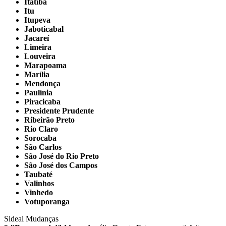
Itatiba
Itu
Itupeva
Jaboticabal
Jacareí
Limeira
Louveira
Marapoama
Marília
Mendonça
Paulínia
Piracicaba
Presidente Prudente
Ribeirão Preto
Rio Claro
Sorocaba
São Carlos
São José do Rio Preto
São José dos Campos
Taubaté
Valinhos
Vinhedo
Votuporanga
Sideal Mudanças