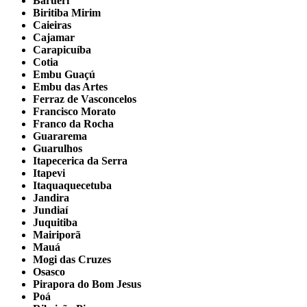
Barueri
Biritiba Mirim
Caieiras
Cajamar
Carapicuíba
Cotia
Embu Guaçú
Embu das Artes
Ferraz de Vasconcelos
Francisco Morato
Franco da Rocha
Guararema
Guarulhos
Itapecerica da Serra
Itapevi
Itaquaquecetuba
Jandira
Jundiaí
Juquitiba
Mairiporã
Mauá
Mogi das Cruzes
Osasco
Pirapora do Bom Jesus
Poá