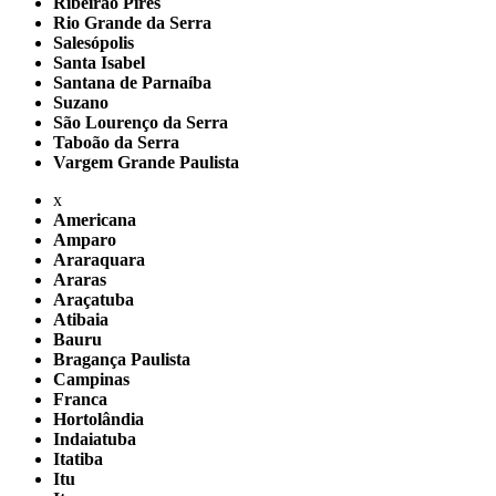
Ribeirão Pires
Rio Grande da Serra
Salesópolis
Santa Isabel
Santana de Parnaíba
Suzano
São Lourenço da Serra
Taboão da Serra
Vargem Grande Paulista
x
Americana
Amparo
Araraquara
Araras
Araçatuba
Atibaia
Bauru
Bragança Paulista
Campinas
Franca
Hortolândia
Indaiatuba
Itatiba
Itu