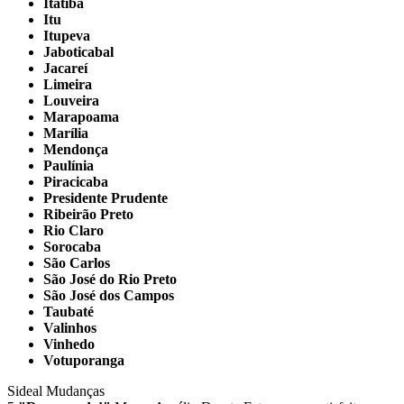
Itatiba
Itu
Itupeva
Jaboticabal
Jacareí
Limeira
Louveira
Marapoama
Marília
Mendonça
Paulínia
Piracicaba
Presidente Prudente
Ribeirão Preto
Rio Claro
Sorocaba
São Carlos
São José do Rio Preto
São José dos Campos
Taubaté
Valinhos
Vinhedo
Votuporanga
Sideal Mudanças