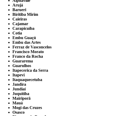
Alphaville
Arujá
Barueri
Biritiba Mirim
Caieiras
Cajamar
Carapicuíba
Cotia
Embu Guaçú
Embu das Artes
Ferraz de Vasconcelos
Francisco Morato
Franco da Rocha
Guararema
Guarulhos
Itapecerica da Serra
Itapevi
Itaquaquecetuba
Jandira
Jundiaí
Juquitiba
Mairiporã
Mauá
Mogi das Cruzes
Osasco