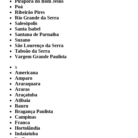
Pirapora do Bom Jesus
Poá
Ribeirão Pires
Rio Grande da Serra
Salesópolis
Santa Isabel
Santana de Parnaíba
Suzano
São Lourenço da Serra
Taboão da Serra
Vargem Grande Paulista
x
Americana
Amparo
Araraquara
Araras
Araçatuba
Atibaia
Bauru
Bragança Paulista
Campinas
Franca
Hortolândia
Indaiatuba