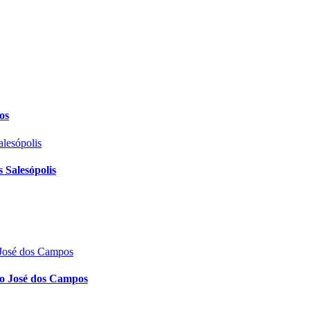
os
 Salesópolis
ão José dos Campos