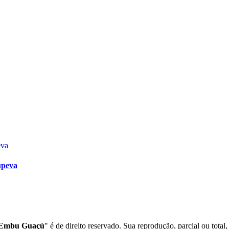
upeva
o Embu Guaçú
" é de direito reservado. Sua reprodução, parcial ou total