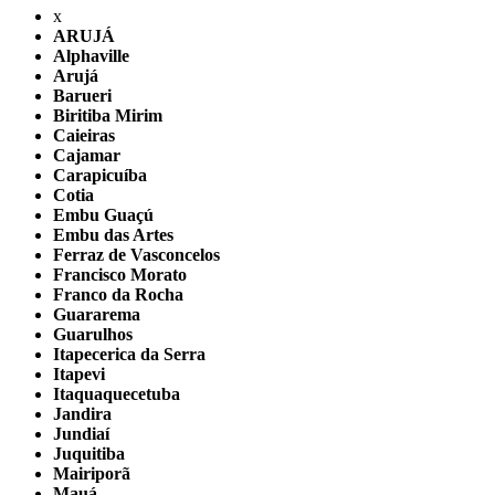
x
ARUJÁ
Alphaville
Arujá
Barueri
Biritiba Mirim
Caieiras
Cajamar
Carapicuíba
Cotia
Embu Guaçú
Embu das Artes
Ferraz de Vasconcelos
Francisco Morato
Franco da Rocha
Guararema
Guarulhos
Itapecerica da Serra
Itapevi
Itaquaquecetuba
Jandira
Jundiaí
Juquitiba
Mairiporã
Mauá