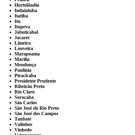
Hortolândia
Indaiatuba
Itatiba
Itu
Itupeva
Jaboticabal
Jacareí
Limeira
Louveira
Marapoama
Marília
Mendonça
Paulínia
Piracicaba
Presidente Prudente
Ribeirão Preto
Rio Claro
Sorocaba
São Carlos
São José do Rio Preto
São José dos Campos
Taubaté
Valinhos
Vinhedo