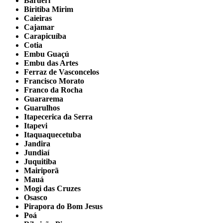
Barueri
Biritiba Mirim
Caieiras
Cajamar
Carapicuíba
Cotia
Embu Guaçú
Embu das Artes
Ferraz de Vasconcelos
Francisco Morato
Franco da Rocha
Guararema
Guarulhos
Itapecerica da Serra
Itapevi
Itaquaquecetuba
Jandira
Jundiaí
Juquitiba
Mairiporã
Mauá
Mogi das Cruzes
Osasco
Pirapora do Bom Jesus
Poá