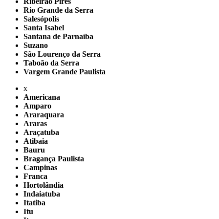
Ribeirão Pires
Rio Grande da Serra
Salesópolis
Santa Isabel
Santana de Parnaíba
Suzano
São Lourenço da Serra
Taboão da Serra
Vargem Grande Paulista
x
Americana
Amparo
Araraquara
Araras
Araçatuba
Atibaia
Bauru
Bragança Paulista
Campinas
Franca
Hortolândia
Indaiatuba
Itatiba
Itu