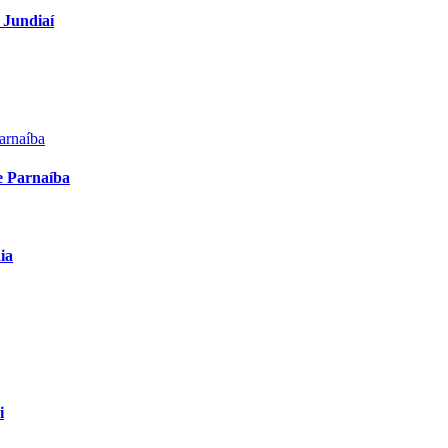
 Jundiaí
e Parnaíba
ia
i