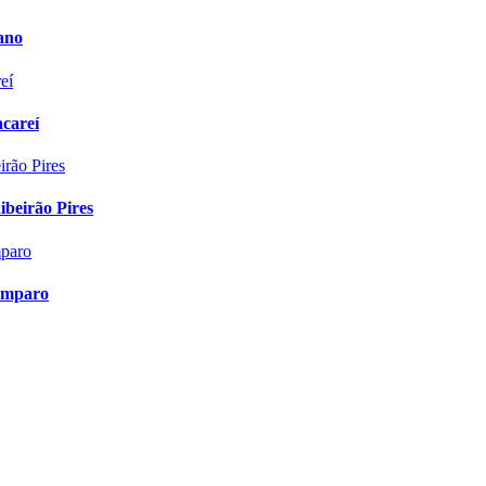
ano
careí
beirão Pires
 Amparo