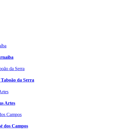
arnaíba
 Taboão da Serra
s Artes
osé dos Campos