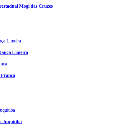
restadual Mogi das Cruzes
udança Limeira
l Franca
o Juquitiba