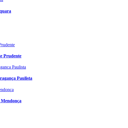
aquara
te Prudente
ragança Paulista
l Mendonça