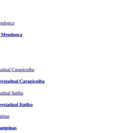
l Mendonça
restadual Carapicuíba
estadual Itatiba
Campinas