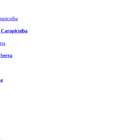
 Carapicuíba
 Serra
ha