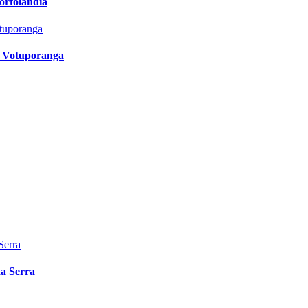
ortolândia
l Votuporanga
da Serra