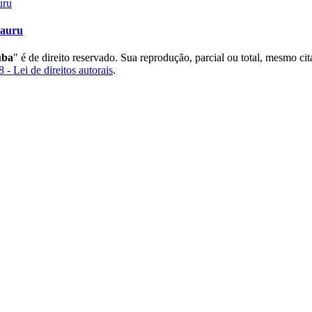
Bauru
uba
" é de direito reservado. Sua reprodução, parcial ou total, mesmo ci
 - Lei de direitos autorais
.