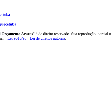
aquecetuba
l Orçamento Araras
" é de direito reservado. Sua reprodução, parcial 
nal –
Lei 9610/98 - Lei de direitos autorais
.