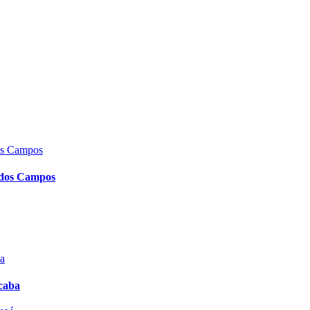
 dos Campos
caba