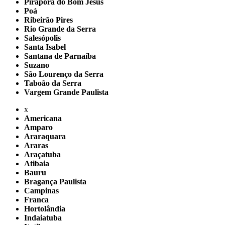
Pirapora do Bom Jesus
Poá
Ribeirão Pires
Rio Grande da Serra
Salesópolis
Santa Isabel
Santana de Parnaíba
Suzano
São Lourenço da Serra
Taboão da Serra
Vargem Grande Paulista
x
Americana
Amparo
Araraquara
Araras
Araçatuba
Atibaia
Bauru
Bragança Paulista
Campinas
Franca
Hortolândia
Indaiatuba