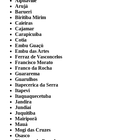
Alphaville
Arujá
Barueri
Biritiba Mirim
Caieiras
Cajamar
Carapicuíba
Cotia
Embu Guaçú
Embu das Artes
Ferraz de Vasconcelos
Francisco Morato
Franco da Rocha
Guararema
Guarulhos
Itapecerica da Serra
Itapevi
Itaquaquecetuba
Jandira
Jundiaí
Juquitiba
Mairiporã
Mauá
Mogi das Cruzes
Osasco