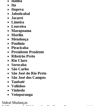
Itatiba
Itu
Itupeva
Jaboticabal
Jacareí
Limeira
Louveira
Marapoama
Marília
Mendonça
Paulínia
Piracicaba
Presidente Prudente
Ribeirão Preto
Rio Claro
Sorocaba
São Carlos
São José do Rio Preto
São José dos Campos
Taubaté
Valinhos
Vinhedo
Votuporanga
Sideal Mudanças