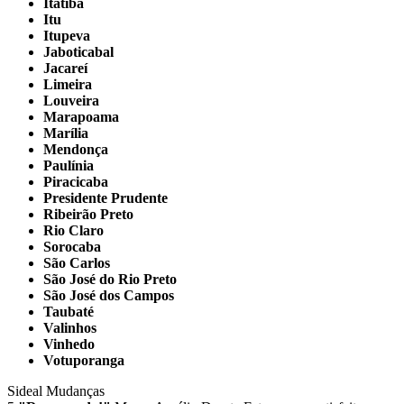
Itatiba
Itu
Itupeva
Jaboticabal
Jacareí
Limeira
Louveira
Marapoama
Marília
Mendonça
Paulínia
Piracicaba
Presidente Prudente
Ribeirão Preto
Rio Claro
Sorocaba
São Carlos
São José do Rio Preto
São José dos Campos
Taubaté
Valinhos
Vinhedo
Votuporanga
Sideal Mudanças