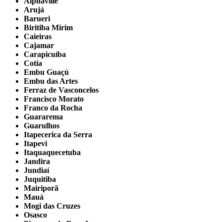
Alphaville
Arujá
Barueri
Biritiba Mirim
Caieiras
Cajamar
Carapicuíba
Cotia
Embu Guaçú
Embu das Artes
Ferraz de Vasconcelos
Francisco Morato
Franco da Rocha
Guararema
Guarulhos
Itapecerica da Serra
Itapevi
Itaquaquecetuba
Jandira
Jundiaí
Juquitiba
Mairiporã
Mauá
Mogi das Cruzes
Osasco