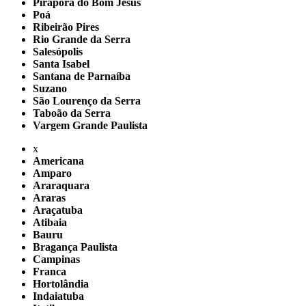
Pirapora do Bom Jesus
Poá
Ribeirão Pires
Rio Grande da Serra
Salesópolis
Santa Isabel
Santana de Parnaíba
Suzano
São Lourenço da Serra
Taboão da Serra
Vargem Grande Paulista
x
Americana
Amparo
Araraquara
Araras
Araçatuba
Atibaia
Bauru
Bragança Paulista
Campinas
Franca
Hortolândia
Indaiatuba