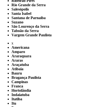
Ribeirão Pires
Rio Grande da Serra
Salesópolis
Santa Isabel
Santana de Parnaíba
Suzano
São Lourenço da Serra
Taboão da Serra
Vargem Grande Paulista
x
Americana
Amparo
Araraquara
Araras
Araçatuba
Atibaia
Bauru
Bragança Paulista
Campinas
Franca
Hortolândia
Indaiatuba
Itatiba
Itu