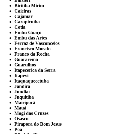
Barueri
Biritiba Mirim
Caieiras
Cajamar
Carapicuíba
Cotia
Embu Guaçú
Embu das Artes
Ferraz de Vasconcelos
Francisco Morato
Franco da Rocha
Guararema
Guarulhos
Itapecerica da Serra
Itapevi
Itaquaquecetuba
Jandira
Jundiaí
Juquitiba
Mairiporã
Mauá
Mogi das Cruzes
Osasco
Pirapora do Bom Jesus
Poá